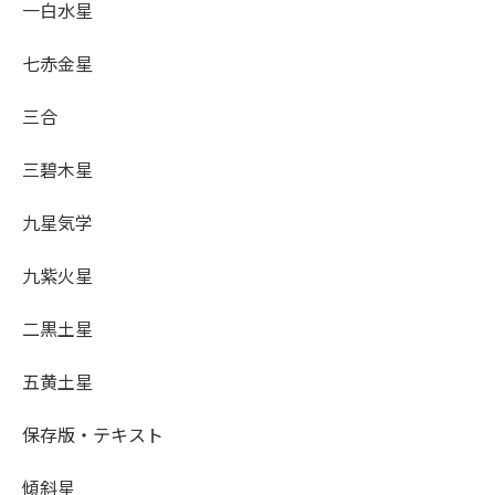
一白水星
七赤金星
三合
三碧木星
九星気学
九紫火星
二黒土星
五黄土星
保存版・テキスト
傾斜星