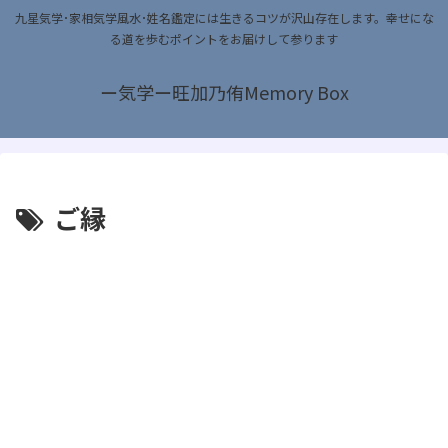
九星気学･家相気学風水･姓名鑑定には生きるコツが沢山存在します。幸せにな
る道を歩むポイントをお届けして参ります
ー気学ー旺加乃侑Memory Box
ご縁