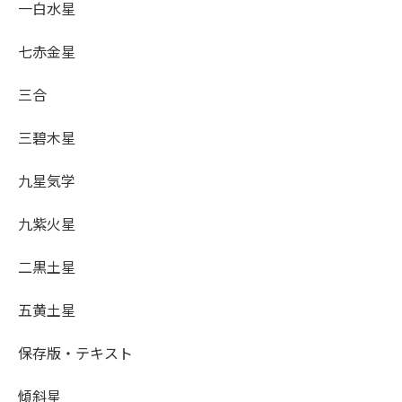
一白水星
七赤金星
三合
三碧木星
九星気学
九紫火星
二黒土星
五黄土星
保存版・テキスト
傾斜星