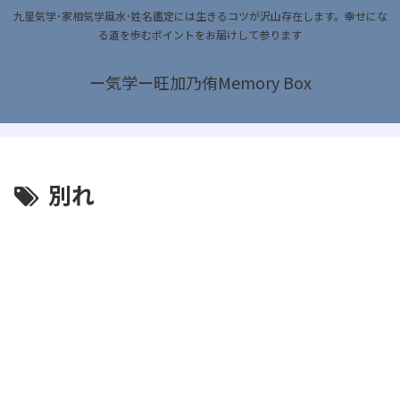
九星気学･家相気学風水･姓名鑑定には生きるコツが沢山存在します。幸せにな
る道を歩むポイントをお届けして参ります
ー気学ー旺加乃侑Memory Box
別れ