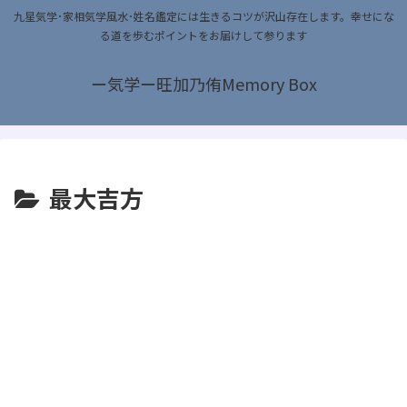
九星気学･家相気学風水･姓名鑑定には生きるコツが沢山存在します。幸せにな
る道を歩むポイントをお届けして参ります
ー気学ー旺加乃侑Memory Box
最大吉方