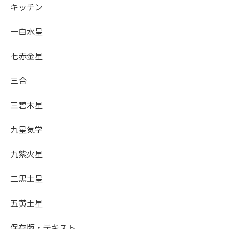
キッチン
一白水星
七赤金星
三合
三碧木星
九星気学
九紫火星
二黒土星
五黄土星
保存版・テキスト