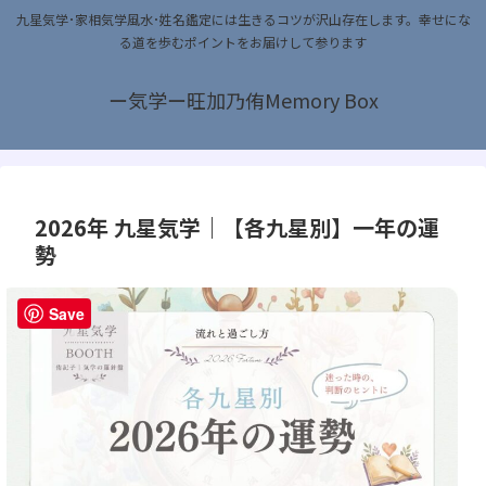
九星気学･家相気学風水･姓名鑑定には生きるコツが沢山存在します。幸せにな
る道を歩むポイントをお届けして参ります
ー気学ー旺加乃侑Memory Box
2026年 九星気学｜【各九星別】一年の運
勢
Save