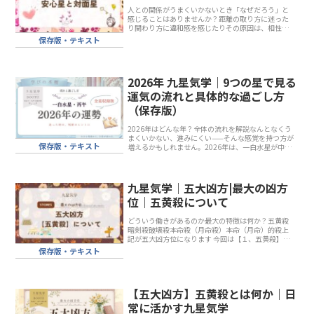
人との関係がうまくいかないとき「なぜだろう」と
感じることはありませんか？距離の取り方に迷った
り関わり方に違和感を感じたりその原因は、相性だ
けではなく「流れ」によるものもあります。安心星
保存版・テキスト
や対面星は関係が変わる“きっかけとなる存在”でも
あります...
2026年 九星気学｜9つの星で見る
運気の流れと具体的な過ごし方
（保存版）
2026年はどんな年？全体の流れを解説なんとなくう
まくいかない、進みにくい——そんな感覚を持つ方が
保存版・テキスト
増えるかもしれません。2026年は、一白水星が中宮
に入る年です。2026年の運勢｜表に見えない部分が
テーマ2026年は、一白水星中宮になる年世...
九星気学｜五大凶方|最大の凶方
位｜五黄殺について
どういう働きがあるのか最大の特徴は何か？五黄殺
暗剣殺破壊殺本命殺（月命殺）本命（月命）的殺上
記が五大凶方位になります 今回は【１、五黄殺】に
ついて 五黄殺は最大の凶方になります第一段階、第
保存版・テキスト
二、第三と「前兆」があります五黄殺に引っ越した
場合の...
【五大凶方】五黄殺とは何か｜日
常に活かす九星気学