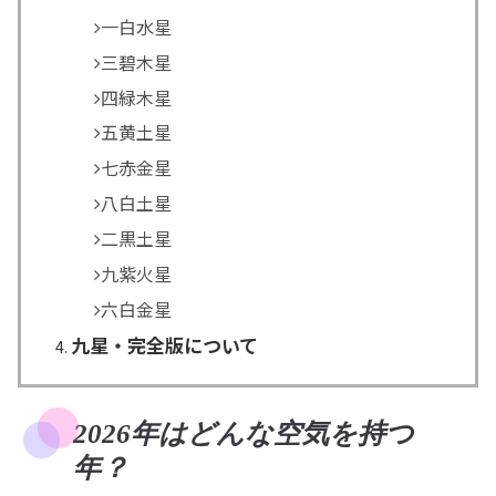
一白水星
三碧木星
四緑木星
五黄土星
七赤金星
八白土星
二黒土星
九紫火星
六白金星
九星・完全版について
2026年はどんな空気を持つ
年？