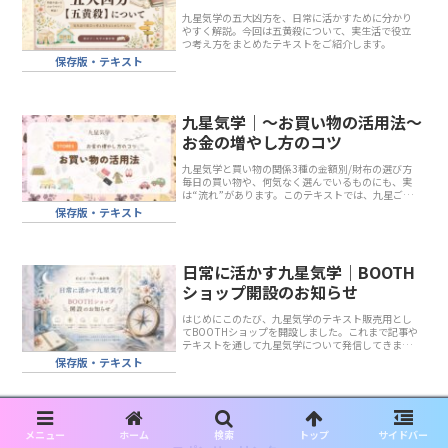
九星気学の五大凶方を、日常に活かすために分かり
やすく解説。今回は五黄殺について、実生活で役立
つ考え方をまとめたテキストをご紹介します。
保存版・テキスト
九星気学｜～お買い物の活用法～
お金の増やし方のコツ
九星気学と買い物の関係3種の金額別/財布の選び方
毎日の買い物や、何気なく選んでいるものにも、実
は“流れ”があります。このテキストでは、九星ごと
の吉方での買い物金額による活用法財布に向く色お
保存版・テキスト
金の流れを整える考え方など、九星気学を日常に取
り入れ...
日常に活かす九星気学｜BOOTH
ショップ開設のお知らせ
はじめにこのたび、九星気学のテキスト販売用とし
てBOOTHショップを開設しました。これまで記事や
テキストを通して九星気学について発信してきまし
たが、より手軽にご利用いただける形として、デジ
保存版・テキスト
タルコンテンツ販売サービスを活用することにしま
した。...
メニュー
ホーム
検索
トップ
サイドバー